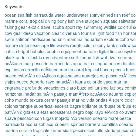
Keywords
ocean
sea
fish
barracuda
water
underwater
spiny-finned fish
reef
oc
marine
coral
tropical
diving
bony fish
dive
sturgeon
aquatic
saltwater
fishing gear
exotic
travel
scuba
sport
ray
swimming
wildlife
colorful
s
cow
gear
deep
vacation
clear
diver
sun
tourism
light
food fish
horizo
swim
salmon
landscape
aquatic mammal
aquarium
explore
coho
wo
texture
close
seascape
life
waves
rough
color
colony
tank
shallow
s
catfish
bright
bubbles
bubble
equipment
pattern
digital
fins
ecosyst
black
under
electric ray
adventure
soft-finned fish
wet
river
summer
ocÃ©ano
mar
pescado
barracudas
agua
bajo el agua
peces de alet
espinosas
arrecife
ocÃ©ano
marina
coral
tropical
buceo
peces hues
buceo
esturiÃ³n
acuÃ¡ticos
agua salada
aparejos de pesca
exÃ³tico
viajes
buceo
deporte rayo
nataciÃ³n
fauna
colorido
vaca marina
engranaje
profundo
vacaciones
claro
buzo
sol
turismo
luz
pez comi
horizontal
nadar
salmÃ³n
paisaje
mamÃ­fero acuÃ¡tico
acuario
explo
coho
mundo
textura
cerrar
paisaje marino
vida
ondas
Ã¡spero
color
colonia
tanque
superficial
escena
bagre
brillante
burbujas
burbuja
e
patrÃ³n
digitales
aletas
ecosistema
negro
bajo
rayo elÃ©ctrico
avent
suave pescado con fugas
mojado
rÃ­o
verano
oceano
mare
pesce
barracuda
acqua
sott'acqua
pesci spinosi
barriera corallina
oceano
marina
corallo
tropicale
immersioni
pesci ossei
tuffo
storione
acquati