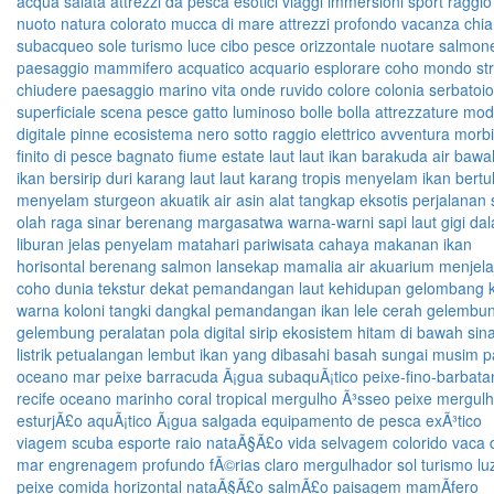
acqua salata
attrezzi da pesca
esotici
viaggi
immersioni
sport
raggio
nuoto
natura
colorato
mucca di mare
attrezzi
profondo
vacanza
chia
subacqueo
sole
turismo
luce
cibo pesce
orizzontale
nuotare
salmon
paesaggio
mammifero acquatico
acquario
esplorare
coho
mondo
st
chiudere
paesaggio marino
vita
onde
ruvido
colore
colonia
serbatoio
superficiale
scena
pesce gatto
luminoso
bolle
bolla
attrezzature
mod
digitale
pinne
ecosistema
nero
sotto
raggio elettrico
avventura
morbi
finito di pesce
bagnato
fiume
estate
laut
laut
ikan
barakuda
air
bawah
ikan bersirip duri
karang
laut
laut
karang
tropis
menyelam
ikan bertu
menyelam
sturgeon
akuatik
air asin
alat tangkap
eksotis
perjalanan
olah raga
sinar
berenang
margasatwa
warna-warni
sapi laut
gigi
da
liburan
jelas
penyelam
matahari
pariwisata
cahaya
makanan ikan
horisontal
berenang
salmon
lansekap
mamalia air
akuarium
menjela
coho
dunia
tekstur
dekat
pemandangan laut
kehidupan
gelombang
warna
koloni
tangki
dangkal
pemandangan
ikan lele
cerah
gelembu
gelembung
peralatan
pola
digital
sirip
ekosistem
hitam
di bawah
sin
listrik
petualangan
lembut ikan yang dibasahi
basah
sungai
musim p
oceano
mar
peixe
barracuda
Ã¡gua
subaquÃ¡tico
peixe-fino-barbata
recife
oceano
marinho
coral
tropical
mergulho
Ã³sseo
peixe
mergul
esturjÃ£o
aquÃ¡tico
Ã¡gua salgada
equipamento de pesca
exÃ³tico
viagem
scuba
esporte raio
nataÃ§Ã£o
vida selvagem
colorido
vaca 
mar
engrenagem
profundo
fÃ©rias
claro
mergulhador
sol
turismo
lu
peixe comida
horizontal
nataÃ§Ã£o
salmÃ£o
paisagem
mamÃ­fero