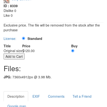
ID : 8339
Dislike 0
Like 0
Exclusive price. The file will be removed from the stock after the
purchase
License:
Standard
Title
Price
Buy
Original size
120.00
Files:
JPG:
7360x4912px @ 3.98 Mb.
Description
EXIF
Comments
Tell a Friend
Google map