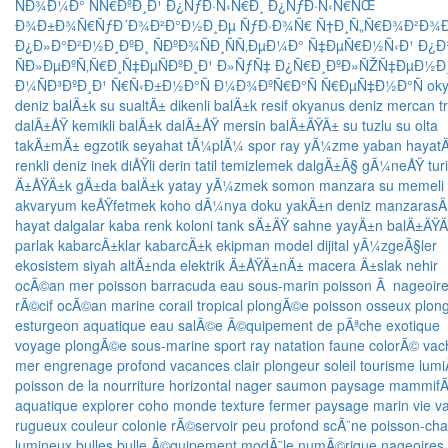
ÑÐ¾Ð¼Ð°
ÑÑ€ÐºÐ¸Ð¹
Ð¿ÑƒÐ·Ñ‹Ñ€Ð¸
Ð¿ÑƒÐ·Ñ‹Ñ€ÑŒ
Ð¾Ð±Ð¾Ñ€ÑƒÐ´Ð¾Ð²Ð°Ð½Ð¸Ðµ
ÑƒÐ·Ð¾Ñ€
Ñ†Ð¸Ñ„Ñ€Ð¾Ð²Ð¾Ð
Ð¿Ð»Ð°Ð²Ð½Ð¸ÐºÐ¸
ÑÐºÐ¾ÑÐ¸ÑÑ‚ÐµÐ¼Ð°
Ñ‡ÐµÑ€Ð½Ñ‹Ð¹
Ð¿Ð
ÑÐ»ÐµÐºÑ‚Ñ€Ð¸Ñ‡ÐµÑÐºÐ¸Ð¹ Ð»ÑƒÑ‡
Ð¿Ñ€Ð¸ÐºÐ»ÑŽÑ‡ÐµÐ½Ð
Ð¼ÑÐ³ÐºÐ¸Ð¹ Ñ€Ñ‹Ð±Ð½Ð°Ñ
Ð¼Ð¾ÐºÑ€Ð°Ñ
Ñ€ÐµÑ‡Ð½Ð°Ñ
ok
deniz
balÄ±k
su
sualtÄ±
dikenli balÄ±k
resif
okyanus
deniz
mercan
t
dalÄ±ÅŸ
kemikli balÄ±k
dalÄ±ÅŸ
mersin balÄ±ÄŸÄ±
su
tuzlu su
olta
takÄ±mÄ±
egzotik
seyahat
tÃ¼plÃ¼
spor ray
yÃ¼zme
yaban hayat
renkli
deniz inek
diÅŸli
derin
tatil
temizlemek
dalgÄ±Ã§
gÃ¼neÅŸ
tur
Ä±ÅŸÄ±k
gÄ±da balÄ±k
yatay
yÃ¼zmek
somon
manzara
su memeli
akvaryum
keÅŸfetmek
koho
dÃ¼nya doku
yakÄ±n
deniz manzarasÄ
hayat
dalgalar
kaba
renk
koloni
tank
sÄ±ÄŸ
sahne
yayÄ±n balÄ±ÄŸ
parlak
kabarcÄ±klar
kabarcÄ±k
ekipman
model
dijital
yÃ¼zgeÃ§ler
ekosistem
siyah
altÄ±nda
elektrik Ä±ÅŸÄ±nÄ±
macera
Ä±slak
nehir
ocÃ©an
mer
poisson
barracuda
eau
sous-marin
poisson Ã nageoir
rÃ©cif
ocÃ©an
marine
corail
tropical
plongÃ©e
poisson osseux
plon
esturgeon
aquatique
eau salÃ©e
Ã©quipement de pÃªche
exotique
voyage
plongÃ©e sous-marine
sport ray
natation
faune
colorÃ©
vac
mer
engrenage
profond
vacances
clair
plongeur
soleil
tourisme
lumi
poisson de la nourriture
horizontal
nager
saumon
paysage
mammifÃ
aquatique
explorer
coho
monde
texture
fermer
paysage marin
vie
v
rugueux
couleur
colonie
rÃ©servoir
peu profond
scÃ¨ne
poisson-cha
lumineux
bulles
bulle
Ã©quipement
modÃ¨le
numÃ©rique
nageoires