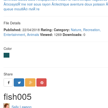
Ã©cosystÃ¨me
noir
sous
rayon Ã©lectrique
aventure
doux poisson 
queue
mouillÃ©
riviÃ¨re
File Details
Published:
22/04/2018
Rating:
Category:
Nature
,
Recreation,
Entertainment
,
Animals
Viewed:
1269
Downloads:
0
Color
Share
fish005
Sally Lawson